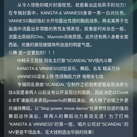
从令人惊艳的唱片封面视觉，就能看出这些高手的功力！
在专辑封面中，KANGTA & VANNESS身穿一黑一白对比色，
VANNESS胸前恤衫大开坦露出性感的胸肌线条，两名美男子在
画面中流露出非常酷的男性友情表现，就像是时尚杂志一般，
流露出高级的Chic、Mannish风格质感。此外还有两人身着全套
西装，优雅的展现被媒体所追逐的明星气度。
⊙舞 是一定要尬的！！！
中韩天王竞技 同名主打歌“SCANDAL”MV境内斗舞
KANGTA & VANNESS对尬音乐、舞蹈、名车 精采万分
VANNESS湿身上阵 性感胸肌力拼 电眼安七炫
专辑同名歌曲“SCANDAL”在制作之初就希望能呈现出安七
炫&吴建豪两人以前没有公开呈现过的面貌，因此决定以Crunk
& B’旷课曲风来表现powerful的舞蹈演出，两人除了合唱之外更
共编排舞蹈，以”Stop power move dance”充满男性劲道的强劲
舞蹈动作演出，将两人的舞蹈功力表现无遗！为了打响
“KANGTA & VANNESS”的第一炮，唱片公司对“SCANDAL”的
MV更是不惜血本，花大钱制造出华丽的效果！