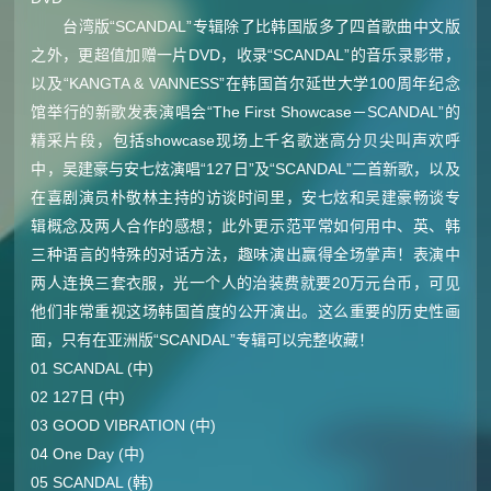
台湾版“SCANDAL”专辑除了比韩国版多了四首歌曲中文版
之外，更超值加赠一片DVD，收录“SCANDAL”的音乐录影带，
以及“KANGTA & VANNESS”在韩国首尔延世大学100周年纪念
馆举行的新歌发表演唱会“The First Showcase－SCANDAL”的
精采片段，包括showcase现场上千名歌迷高分贝尖叫声欢呼
中，吴建豪与安七炫演唱“127日”及“SCANDAL”二首新歌，以及
在喜剧演员朴敬林主持的访谈时间里，安七炫和吴建豪畅谈专
辑概念及两人合作的感想；此外更示范平常如何用中、英、韩
三种语言的特殊的对话方法，趣味演出赢得全场掌声！表演中
两人连换三套衣服，光一个人的治装费就要20万元台币，可见
他们非常重视这场韩国首度的公开演出。这么重要的历史性画
面，只有在亚洲版“SCANDAL”专辑可以完整收藏！
01 SCANDAL (中)
02 127日 (中)
03 GOOD VIBRATION (中)
04 One Day (中)
05 SCANDAL (韩)