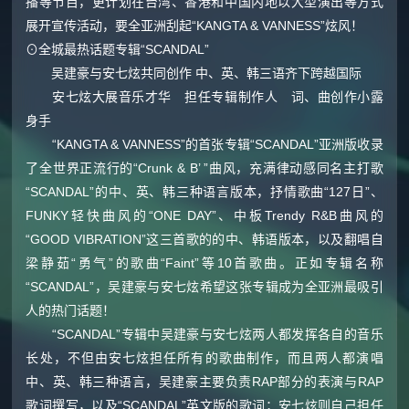
播等节目，更计划在台湾、香港和中国内地以大型演出等方式
展开宣传活动，要全亚洲刮起“KANGTA & VANNESS”炫风！
⊙全城最热话题专辑“SCANDAL”
吴建豪与安七炫共同创作 中、英、韩三语齐下跨越国际
安七炫大展音乐才华 担任专辑制作人 词、曲创作小露
身手
“KANGTA & VANNESS”的首张专辑“SCANDAL”亚洲版收录
了全世界正流行的“Crunk & B’ ”曲风，充满律动感同名主打歌
“SCANDAL”的中、英、韩三种语言版本，抒情歌曲“127日”、
FUNKY轻快曲风的“ONE DAY”、中板Trendy R&B曲风的
“GOOD VIBRATION”这三首歌的的中、韩语版本，以及翻唱自
梁静茹“勇气”的歌曲“Faint”等10首歌曲。正如专辑名称
“SCANDAL”，吴建豪与安七炫希望这张专辑成为全亚洲最吸引
人的热门话题！
“SCANDAL”专辑中吴建豪与安七炫两人都发挥各自的音乐
长处，不但由安七炫担任所有的歌曲制作，而且两人都演唱
中、英、韩三种语言，吴建豪主要负责RAP部分的表演与RAP
歌词撰写，以及“SCANDAL”英文版的歌词；安七炫则自己担任