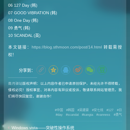
06 127 Day (韩)
07 GOOD VIBRATION (韩)
08 One Day (韩)
09 勇气 (韩)
10 SCANDAL (英)
本文链接：
https://blog.sthmoon.com/post/14.html
转载需授
权！
分享到：
南月驿站
版权声明：以上内容作者已申请原创保护，未经允许不得转载，
侵权必究！授权事宜、对本内容有异议或投诉，敬请联系网站管理员，我
们将尽快回复您，谢谢合作！
中国
韩国
吴建豪
安七炫
127
日
day
scandal
kangta
vanness
勇气
Windows vista——突破性操作系统