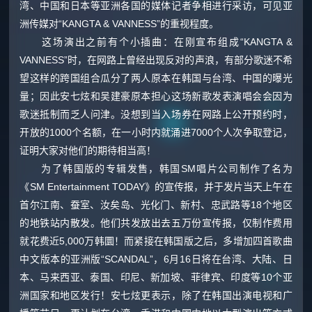
湾、中国和日本等亚洲各国的媒体记者争相进行采访，可见亚
洲传媒对“KANGTA & VANNESS”的重视程度。
这场演出之前有个小插曲：在刚宣布组成“KANGTA &
VANNESS”时，在网路上曾经出现反对的声浪，有部分歌迷不希
望这样的跨国组合瓜分了两人原本在韩国与台湾、中国的曝光
量；因此安七炫和吴建豪原本担心这场新歌发表演唱会会因为
歌迷抵制而乏人问津。没想到当入场券在网路上公开预约时，
开放的1000个名额，在一小时内就涌进7000个人次争取登记，
证明大家对他们的期待相当高！
为了韩国版的专辑发售，韩国SM唱片公司制作了名为
《SM Entertainment TODAY》的宣传报，并于发片当天上午在
首尔江南、蚕室、汝矣岛、光化门、新村、忠武路等18个地区
的地铁站内散发。他们共发放出去五万份宣传报，仅制作费用
就花费近5,000万韩圜！而紧接在韩国版之后，多增加四首歌曲
中文版本的亚洲版“SCANDAL”，6月16日将在台湾、大陆、日
本、马来西亚、泰国、印尼、新加坡、菲律宾、印度等10个亚
洲国家和地区发行！安七炫更表示，除了在韩国出演电视和广