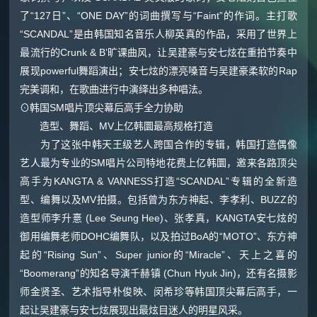
了“127日”、“ONE DAY”的词曲撰写与“Faint”的作词。主打歌
“SCANDAL”是由韩国知名音乐人柳英真的作品，采用了世界上
最流行的Crunk & B’旷课曲风，让吴建豪与安七炫在重拍节奏中
展现powerful舞蹈演出；安七炫的漂亮嗓音与吴建豪柔软的Rap
完美调和，在歌曲进行中演绎出多种唱法。
⊙韩国SM唱片顶尖幕后高手全力协助
造型、舞蹈、MV上亿韩圜最高规格打造
为了这张中韩天王级艺人跨国合作的专辑，韩国打造偶像
艺人最为专业的SM唱片公司特地花费上亿韩圜，邀来各路顶尖
高手为KANGTA & VANNESS打造“SCANDAL”专辑的全新造
型、编舞以及MV拍摄。包括曾为东方神起、李孝利、BUZZ的
造型师李升憙 (Lee Seung Hee)、张孝真，KANGTA安七炫的
御用编舞老师DOHC编舞队，以及拍过BoA的“MOTO”、东方神
起的“Rising Sun”、Super junior的“Miracle”、天上之喜的
“Boomerang”的知名导演千赫镇 (Chun Hyuk Jin)，还有名摄影
师金贤圣、艺术指导朴俊映、闵希珍等韩国顶尖幕后高手，一
起让吴建豪与安七炫展现出最炫目迷人的明星风采。