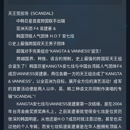
天王竞技场《SCANDAL》
中韩巨星首度跨国联手出辑
亚洲天团 F4 吴建豪 &
韩国顶极人气团体 H.O.T 安七炫
⊙史上最强跨国双天王男子团体
超强对手完美组合“KANGTA & VANNESS”诞生！
跨越国界、种族、语言的限制，史上最强的跨国双天王组
合诞生了！韩国巨星KANGTA安七炫与中国台湾超人气团体F4
成员VANNESS吴建豪，两位各霸一方的天王组合成了“KANGTA
& VANNESS”，以全亚洲为目标，展开全方位的演艺活动！成军
的首要活动便是两人以中、英、韩三种语文共同制作演唱的专
辑“SCANDAL”！
KANGTA安七炫与VANNESS吴建豪第一次结缘，是在2004
年台湾金曲奖颁奖典礼上，之前吴建豪就觉得安七炫是位资历
很深的韩国明星，从他还是H.O.T成员时就注意过他，甚至也买
过他的个人专辑；而安七炫知道吴建豪是在华人圈拥有顶级人