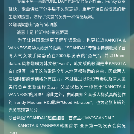
专辑中另一首歌“ONE DAY”也是安七炫的作品，Funky节奏
轻快，歌曲讲述了分手后不久就忘却，重新开始自然惬意的新
生活的感觉，演绎了失恋的另外一种情感境界。
⊙翻唱梁静茹“勇气”韩语版
诚意十足 拉近中韩歌迷距离
为了让韩国歌迷更了解华语歌曲，也更拉近KANGTA &
VANNESS与华人歌迷的距离，“SCANDAL”专辑中特别收录了台
湾人气女歌手梁静茹在2000年发表的“勇气”，并以Urban
Ballard风格翻唱为韩文歌“Faint”，韩文版的歌词是由KANGTA
亲自填写。由于这首歌是全华人地区都熟悉的名曲，因此两人
演唱时都感觉到格外有压力。不过经过以R&B节奏以及两人柔
美的合声重新诠释之后，又呈现出另一种属于“KANGTA &
VANNESS”的风味！除此之外，由韩国知名音乐人柳英真所创作
的Trendy Medium R&B歌曲“Good Vibration”，也为这张专辑的
完美表现更加分。
⊙台湾版“SCANDAL”超值加赠 首波主打MV“SCANDAL”
KANGTA & VANNESS韩国首尔 亚洲第一场发表会实况
DVD