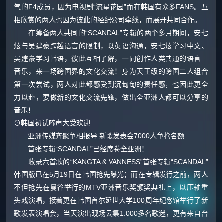
气的F4成员，因为电视剧“流星花园”而在韩国有众多FANS。互
相欣赏的两人也因为彼此的经纪公司牵线，而展开共同合作。
在筹备两人共同的“SCANDAL”专辑的两个多月期间，安七
炫与吴建豪跨越语言的限制，以英语沟通，安七炫学习中文、
吴建豪学习韩语，彼此互相了解，一同创作人类共通的语言—
音乐，来一场跨国界的文化交流！身为天王级的跨国二人组合
第一次尝试，两人对此都感受到沉甸甸的责任感，也因此更全
力以赴，要做新的文化交流先锋，做出全亚洲人都可以分享的
音乐！
⊙韩国初试啼声大受欢迎
亚洲传媒齐聚争相报导 新歌发表会7000人争抢名额
首张专辑“SCANDAL”已经席卷全亚洲！
收录六首歌的“KANGTA & VANNESS”首张专辑“SCANDAL”
韩国版已在5月19日在韩国抢先曝光；而在专辑发行之前，两人
不但抢先在曼谷举行的MTV亚洲音乐奖颁奖典礼上，以压轴重
头戏演唱，接着更在韩国首尔延世大学100周年纪念馆举行了新
歌发表演唱会，当天演出现场云集1.000多名歌迷，更有来自台