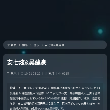
首页
娱乐
音乐
安七炫&吴建豪
安七炫&吴建豪
音乐
10-21 23:22
南月
6115
导读：
天王竞技场《SCANDAL》 中韩巨星首度跨国联手出辑 亚洲天团 F4
吴建豪 & 韩国顶极人气团体 H.O.T 安七炫⊙史上最强跨国双天王男子团体
超强对手完美组合“KANGTA & VANNESS”诞生！ 跨越国界、种族、语言的
限制，史上最强的跨国双天王组合诞生了！韩国巨星KANGTA安七炫与中国
台湾超人气团体F4成员VANNESS吴建豪，两...