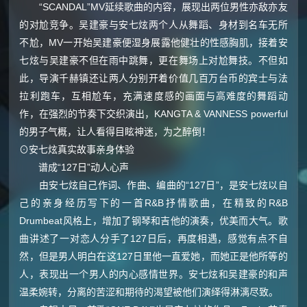
“SCANDAL”MV延续歌曲的内容，展现出两位男性亦敌亦友
的对尬竞争。吴建豪与安七炫两个人从舞蹈、身材到名车无所
不尬，MV一开始吴建豪便湿身展露他健壮的性感胸肌，接着安
七炫与吴建豪不但在雨中跳舞，更在舞场上对尬舞技。不但如
此，导演千赫镇还让两人分别开着价值几百万台币的宾士与法
拉利跑车，互相尬车，充满速度感的画面与高难度的舞蹈动
作，在强烈的节奏下交织演出，KANGTA & VANNESS powerful
的男子气概，让人看得目眩神迷，为之醉倒！
⊙安七炫真实故事亲身体验
谱成“127日”动人心声
由安七炫自己作词、作曲、编曲的“127日”，是安七炫以自
己的亲身经历写下的一首R&B抒情歌曲，在精致的R&B
Drumbeat风格上，增加了钢琴和吉他的演奏，优美而大气。歌
曲讲述了一对恋人分手了127日后，再度相遇，感觉有点不自
然，但是男人明白在这127日里他一直爱她，而她正是他所等的
人，表现出一个男人的内心感情世界。安七炫和吴建豪的和声
温柔婉转，分离的苦涩和期待的渴望被他们演绎得淋漓尽致。