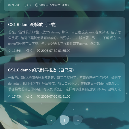
髓所在，融会贯通使其如一条红线般贯穿于我们的生活学习和工作当中。 CS是
3.99k
0
2006-07-30 02:01:00
一种别样的生
CS1.6 demo的播放（下载）
现在，“游戏俱乐部”整天放CS demo，那么，自己也想放demo在家学习，应该怎
样放呢？这可不是随便就可以放的，有要求。一、版本要一致 二、下载 现在CS
demo到处都可以下载。但，最好去太平洋软件网下demo，然后就
11.54k
0
2006-07-30 01:55:00
CS1.6 demo 的录制与播放（自己录）
一般的，玩CS的同志好象都只玩，玩完了就好了，不管自己是否打得好。录制了
demo后，我们可以在打完后播放，找出自己不足，在播放高手的demo做对比，
很容易发现自己的不足，可以及时改正，这样可以提高自己的CS水平。这种方法
在1.5里没试过，估计没问题。 这里交的方法是针对于H菜单里没有“录制de
17.43k
0
2006-07-30 01:51:00
‹‹
1
››