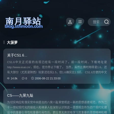
大菠萝
关于CS1.6...
CS1.6中文正式版的出现已经有一段时间了。前一段时间，下载地址是
http://www.esai.cn/，现在，官方停止下载了。 当然，虽然比赛时用得是1.6，还
有大部分（尤其是陕西）玩家还在玩1.5，但1.6确实比1.5好。 CS1.6方便的中文
菜单，且强化了菜单。 CS1.6的新增功
14.8k
0
2006-08-22 21:33:00
CS——九荣九耻
为切实响应和落实党中央提出的八荣八耻荣誉观这一新的思想道德规范，作为二
十一世纪现代化的接班人和继承人在深刻认识到这一思想观念作为四个现代化建
设中的重要引导性和重要约局性后。更应责无旁贷地学习其重要的思想精神和精