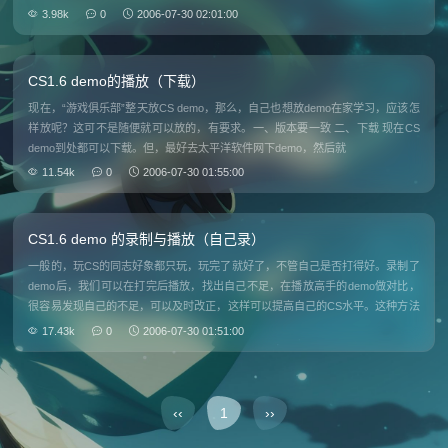
髓所在，融会贯通使其如一条红线般贯穿于我们的生活学习和工作当中。 CS是
3.98k
0
2006-07-30 02:01:00
一种别样的生
CS1.6 demo的播放（下载）
现在，“游戏俱乐部”整天放CS demo，那么，自己也想放demo在家学习，应该怎
样放呢？这可不是随便就可以放的，有要求。一、版本要一致 二、下载 现在CS
demo到处都可以下载。但，最好去太平洋软件网下demo，然后就
11.54k
0
2006-07-30 01:55:00
CS1.6 demo 的录制与播放（自己录）
一般的，玩CS的同志好象都只玩，玩完了就好了，不管自己是否打得好。录制了
demo后，我们可以在打完后播放，找出自己不足，在播放高手的demo做对比，
很容易发现自己的不足，可以及时改正，这样可以提高自己的CS水平。这种方法
在1.5里没试过，估计没问题。 这里交的方法是针对于H菜单里没有“录制de
17.43k
0
2006-07-30 01:51:00
‹‹
1
››