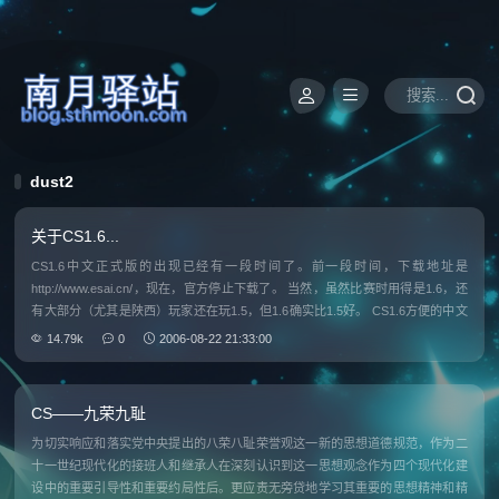
dust2
关于CS1.6...
CS1.6中文正式版的出现已经有一段时间了。前一段时间，下载地址是
http://www.esai.cn/，现在，官方停止下载了。 当然，虽然比赛时用得是1.6，还
有大部分（尤其是陕西）玩家还在玩1.5，但1.6确实比1.5好。 CS1.6方便的中文
菜单，且强化了菜单。 CS1.6的新增功
14.79k
0
2006-08-22 21:33:00
CS——九荣九耻
为切实响应和落实党中央提出的八荣八耻荣誉观这一新的思想道德规范，作为二
十一世纪现代化的接班人和继承人在深刻认识到这一思想观念作为四个现代化建
设中的重要引导性和重要约局性后。更应责无旁贷地学习其重要的思想精神和精