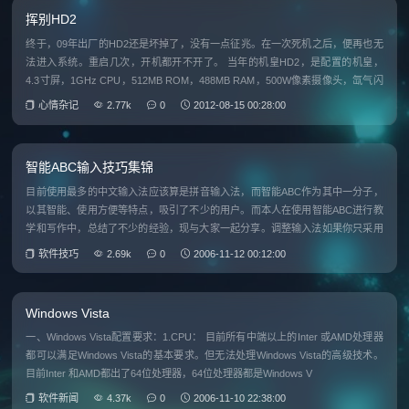
挥别HD2
终于，09年出厂的HD2还是坏掉了，没有一点征兆。在一次死机之后，便再也无
法进入系统。重启几次，开机都开不开了。 当年的机皇HD2，是配置的机皇，
4.3寸屏，1GHz CPU，512MB ROM，488MB RAM，500W像素摄像头，氙气闪
光灯，在09年，在Windows Mobile上，是
心情杂记
2.77k
0
2012-08-15 00:28:00
智能ABC输入技巧集锦
目前使用最多的中文输入法应该算是拼音输入法，而智能ABC作为其中一分子，
以其智能、使用方便等特点，吸引了不少的用户。而本人在使用智能ABC进行教
学和写作中，总结了不少的经验，现与大家一起分享。调整输入法如果你只采用
智能ABC输入法，那么到控制面板中将多余的输入法删除吧。如你的电脑上只有
软件技巧
2.69k
0
2006-11-12 00:12:00
两三个输入法的
Windows Vista
一、Windows Vista配置要求：1.CPU： 目前所有中端以上的Inter 或AMD处理器
都可以满足Windows Vista的基本要求。但无法处理Windows Vista的高级技术。
目前Inter 和AMD都出了64位处理器，64位处理器都是Windows V
软件新闻
4.37k
0
2006-11-10 22:38:00