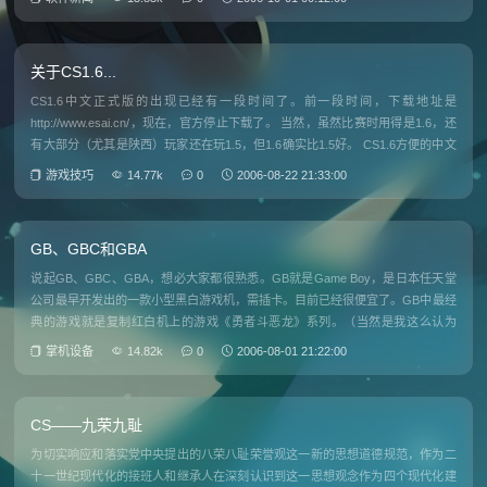
关于CS1.6...
CS1.6中文正式版的出现已经有一段时间了。前一段时间，下载地址是
http://www.esai.cn/，现在，官方停止下载了。 当然，虽然比赛时用得是1.6，还
有大部分（尤其是陕西）玩家还在玩1.5，但1.6确实比1.5好。 CS1.6方便的中文
菜单，且强化了菜单。 CS1.6的新增功
游戏技巧
14.77k
0
2006-08-22 21:33:00
GB、GBC和GBA
说起GB、GBC、GBA，想必大家都很熟悉。GB就是Game Boy，是日本任天堂
公司最早开发出的一款小型黑白游戏机，需插卡。目前已经很便宜了。GB中最经
典的游戏就是复制红白机上的游戏《勇者斗恶龙》系列。（当然是我这么认为
的） 下来开发出来的就是GBC了。就是Game Boy Color，虽然
掌机设备
14.82k
0
2006-08-01 21:22:00
CS——九荣九耻
为切实响应和落实党中央提出的八荣八耻荣誉观这一新的思想道德规范，作为二
十一世纪现代化的接班人和继承人在深刻认识到这一思想观念作为四个现代化建