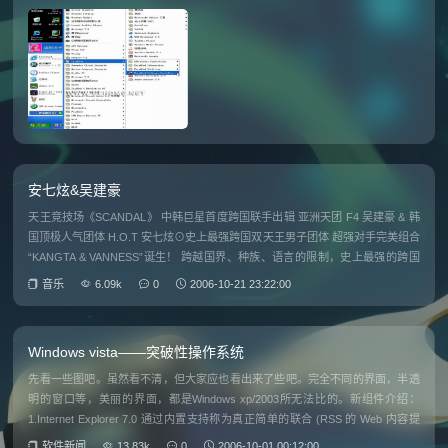
安七炫&吴建豪
天王竞技场《SCANDAL》 中韩巨星首度跨国联手出辑 亚洲天团 F4 吴建豪 & 韩
国顶极人气团体 H.O.T 安七炫⊙史上最强跨国双天王男子团体 超强对手完美组合
“KANGTA & VANNESS”诞生！ 跨越国界、种族、语言的限制，史上最强的跨国
双天王组合诞生了！韩国巨星KANGT
音乐
6.09k
0
2006-10-21 23:22:00
Windows vista——突破性操作系统
先看一些图吧。虽然看不清，但大家应也看出来了些吧。完全不同的界面，半透
明的窗口等，美丽的界面，都是Windows xp/2003所无法比的。新组件介绍：
1.Internet Explorer 7.0 通过内置支持称为真正简单的联合 (RSS 的 Web 内容提
供，Internet Explorer
软件新闻
13.83k
0
2006-10-01 00:12:00