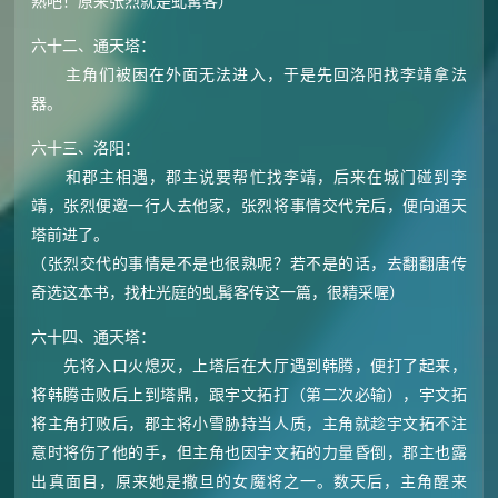
熟吧！原来张烈就是虬髯客）
六十二、通天塔：
主角们被困在外面无法进入，于是先回洛阳找李靖拿法
器。
六十三、洛阳：
和郡主相遇，郡主说要帮忙找李靖，后来在城门碰到李
靖，张烈便邀一行人去他家，张烈将事情交代完后，便向通天
塔前进了。
（张烈交代的事情是不是也很熟呢？若不是的话，去翻翻唐传
奇选这本书，找杜光庭的虬髯客传这一篇，很精采喔）
六十四、通天塔：
先将入口火熄灭，上塔后在大厅遇到韩腾，便打了起来，
将韩腾击败后上到塔鼎，跟宇文拓打（第二次必输），宇文拓
将主角打败后，郡主将小雪胁持当人质，主角就趁宇文拓不注
意时将伤了他的手，但主角也因宇文拓的力量昏倒，郡主也露
出真面目，原来她是撒旦的女魔将之一。数天后，主角醒来