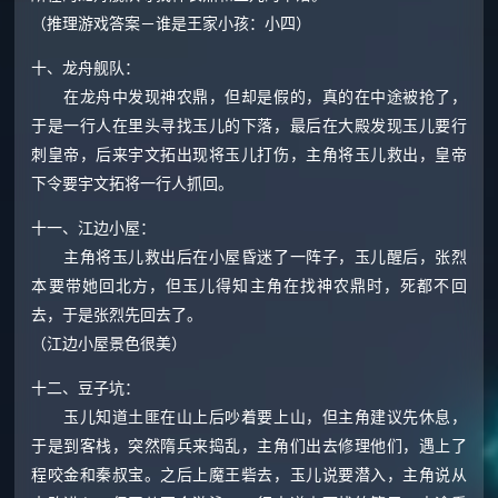
（推理游戏答案－谁是王家小孩：小四）
十、龙舟舰队：
在龙舟中发现神农鼎，但却是假的，真的在中途被抢了，
于是一行人在里头寻找玉儿的下落，最后在大殿发现玉儿要行
刺皇帝，后来宇文拓出现将玉儿打伤，主角将玉儿救出，皇帝
下令要宇文拓将一行人抓回。
十一、江边小屋：
主角将玉儿救出后在小屋昏迷了一阵子，玉儿醒后，张烈
本要带她回北方，但玉儿得知主角在找神农鼎时，死都不回
去，于是张烈先回去了。
（江边小屋景色很美）
十二、豆子坑：
玉儿知道土匪在山上后吵着要上山，但主角建议先休息，
于是到客栈，突然隋兵来捣乱，主角们出去修理他们，遇上了
程咬金和秦叔宝。之后上魔王砦去，玉儿说要潜入，主角说从