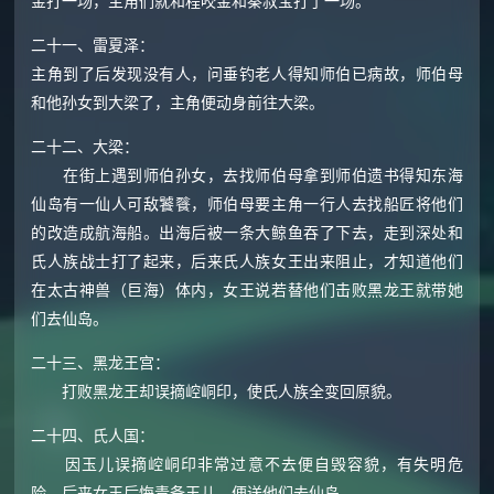
金打一场，主角们就和程咬金和秦叔宝打了一场。
二十一、雷夏泽：
主角到了后发现没有人，问垂钓老人得知师伯已病故，师伯母
和他孙女到大梁了，主角便动身前往大梁。
二十二、大梁：
在街上遇到师伯孙女，去找师伯母拿到师伯遗书得知东海
仙岛有一仙人可敌饕餮，师伯母要主角一行人去找船匠将他们
的改造成航海船。出海后被一条大鲸鱼吞了下去，走到深处和
氏人族战士打了起来，后来氏人族女王出来阻止，才知道他们
在太古神兽（巨海）体内，女王说若替他们击败黑龙王就带她
们去仙岛。
二十三、黑龙王宫：
打败黑龙王却误摘崆峒印，使氏人族全变回原貌。
二十四、氏人国：
因玉儿误摘崆峒印非常过意不去便自毁容貌，有失明危
险，后来女王后悔责备玉儿，便送他们去仙岛。