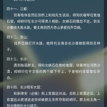
四十一、江都：
到客栈休息然后到桥上和陆先生说话，得知伏羲琴在敦煌
石窟，崆峒印在长沙可得贵人相助，女娲石则飘忽不定。到长
沙要经大禹水路，要主角到西方杏山茅屋找乔岱娘。
四十二、杏山：
找乔岱娘打开水路，她拜托主角去长沙替她取得琼花种
子。
四十三、长沙：
遇到独孤郡主，得知女娲石在南岭鬼窟，伏羲琴在河西沙
漠，崆峒印在宇文拓的两个部下手上，于是相约攻营里应外
合。
四十四、长沙隋军大营：
和斛律安（必输）和上官震远对战，击败上官震远后，上
官震远从密道逃走但却被郡主杀死夺取崆峒印。郡主给主角一
到令牌相约大兴城见。