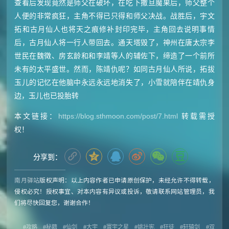
查看后发现竟然是师父在破坏，在吃下撒旦魔果后，师父整个
人便的非常疯狂，主角不得已只得和师父决战。战胜后，宇文
拓和古月仙人也将天之痕修补封印完毕，主角回去说明事情
后，古月仙人将一行人带回去。通天塔毁了，神州在唐太宗李
世民在魏徵、房玄龄和和李靖等人的辅佐下，缔造了一个前所
未有的太平盛世。然而，陈靖仇呢？如同古月仙人所说，拓拔
玉儿的记忆在他脑中永远永远地消失了，小雪就陪伴在靖仇身
边，玉儿也已投胎转
本文链接：
https://blog.sthmoon.com/post/7.html
转载需授
权！
分享到：
南月驿站
版权声明：以上内容作者已申请原创保护，未经允许不得转载，
侵权必究！授权事宜、对本内容有异议或投诉，敬请联系网站管理员，我
们将尽快回复您，谢谢合作！
攻略
秘籍
仙剑
大宇
寰宇之星
姚壮宪
狂徒
轩辕剑
双