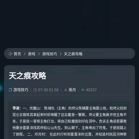
首页
游戏
游戏技巧
天之痕攻略
天之痕攻略
游戏技巧
07-30 01:58
南月
40237
导读：
一、伏魔山： 陈靖仇（主角）的师父陈辅要主角跟上他，和师父找到
昆仑古镜将其拿起来时却唤醒了远古魔兽－饕餮，师父要主角离开但主角不
肯，于是就一掌将主角打出，将自己和魔兽封印在洞中，告诉主角说若要救
他要去雷夏泽找其师伯公山先生。到山脚下，主角唤出了符鬼，于是就踏上
了旅程。 二、月河村： 在此村打听到雷夏泽的位置，并知道村民因河神祭