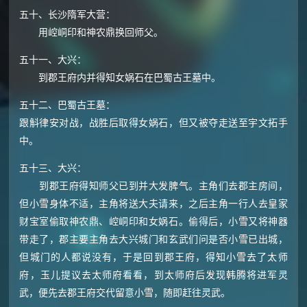
五十、长沙隋军大营：
用崆峒印和神农鼎换回师父。
五十一、大兴：
到郡王府内并得知女娲石在巴蜀古王墓中。
五十二、巴蜀古王墓：
跟斛律安对战，战胜后取得女娲石，但又被夺走送至宇文拓手
中。
五十三、大兴：
到郡王府得知师父已到并大发脾气。主角们去郡主房间，
但小雪身体不适，主角将送大夫请来，之后主角一行人去皇家
财宝室偷取神农鼎、崆峒印和女娲石。偷得后，小雪又将神器
带走了，郡主要主角去大兴城门和玄武们问是否小雪已出城，
但城门的人都说没有，于是回到郡王府，得知小雪去了太师
府，玉儿提议去太师府看看，到太师府后发现韩腾将进军灵
武，便先去郡王府交代留意小雪，随即赶往灵武。