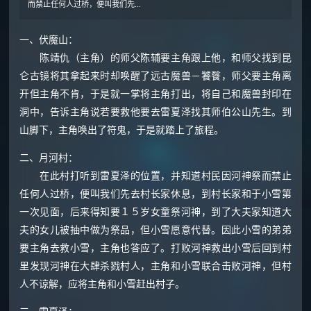
而禁止任何人过桥，便叫我们先...
一、伏魔山：
陈靖仇（主角）的师父陈辅要主角跟上他，和师父找到昆
仑古镜将其拿起来时却唤醒了远古魔兽－饕餮，师父要主角离
开但主角不肯，于是就一掌将主角打出，将自己和魔兽封印在
洞中，告诉主角说若要救他要去雷夏泽找其师伯公山先生。到
山脚下，主角唤出了符鬼，于是就踏上了旅程。
二、月河村：
在此村打听到雷夏泽的位置，并知道村民因河神祭而禁止
任何人过桥，便叫我们先去村长家休息，到村长家和于小雪第
一次见面，后来得知要１５岁女童祭河神，到了大夫家知道大
夫的女儿被抽中做为祭品，但小雪愿意代替。因此小雪的弟弟
要主角去救小雪，主角也答应了。打败河神救出小雪后回到村
里发现河神在大肆杀戮村人，主角和小雪联合击败河神，但村
人不谅解，应将主角和小雪赶出村子。