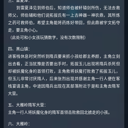
三、雷夏泽：
到雷夏泽见到师伯后，知道师伯被轩辕剑所伤，无法去救
师父，师伯辅和他们说拓拔氏有一上古神器－神农鼎，其所炼
之药可救师伯，希望主角能将药炼好带回，但此鼎被宇文拓夺
走，要主角小心。
（此处可和小女孩玩猜数字，没有次数限制）
四、黑山镇：
进客栈休息时突然听到隋兵要来抓小孩给郡主养颜，主角立刻
出去看，正当犹豫是否要出手时，拓拔玉儿出现将隋兵杀死但
却被妖魔化身的首领打败，主角救将妖魔打败救了拓拔玉儿，
但玉儿非常讨厌隋人，后来张烈出现并感谢主角一行人便在客
栈宴请主角，中途因隋兵出现在其部落附近于是和主角去隋军
大营。
五、大雁岭隋军大营：
主角一行人将妖魔化身的隋军首领击败救回北掳走的小孩。
六、大雁岭：