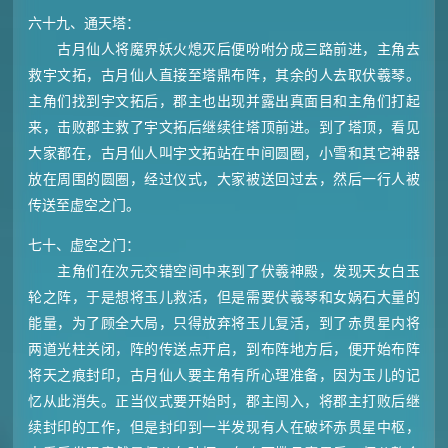
六十九、通天塔：
古月仙人将魔界妖火熄灭后便吩咐分成三路前进，主角去
救宇文拓，古月仙人直接至塔鼎布阵，其余的人去取伏羲琴。
主角们找到宇文拓后，郡主也出现并露出真面目和主角们打起
来，击败郡主救了宇文拓后继续往塔顶前进。到了塔顶，看见
大家都在，古月仙人叫宇文拓站在中间圆圈，小雪和其它神器
放在周围的圆圈，经过仪式，大家被送回过去，然后一行人被
传送至虚空之门。
七十、虚空之门：
主角们在次元交错空间中来到了伏羲神殿，发现天女白玉
轮之阵，于是想将玉儿救活，但是需要伏羲琴和女娲石大量的
能量，为了顾全大局，只得放弃将玉儿复活，到了赤贯星内将
两道光柱关闭，阵的传送点开启，到布阵地方后，便开始布阵
将天之痕封印，古月仙人要主角有所心理准备，因为玉儿的记
忆从此消失。正当仪式要开始时，郡主闯入，将郡主打败后继
续封印的工作，但是封印到一半发现有人在破坏赤贯星中枢，