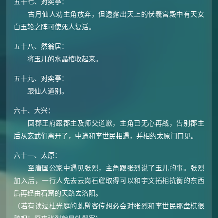
五十七、对奕亭：
古月仙人劝主角放弃，但透露出天上的伏羲宫殿中有天女
白玉轮之阵可使死人复活。
五十八、然翁居：
将玉儿的水晶棺收起来。
五十九、对奕亭：
跟仙人道别。
六十、大兴：
回郡王府跟郡主及师父道歉，主角已无心再战，告别郡主
后从玄武们离开了，中途和李世民相遇，并相约太原门口见。
六十一、太原：
至唐国公家中遇见张烈，主角跟张烈说了玉儿的事。张烈
加入后，一行人先去云岗石窟取得可以和宇文拓相抗衡的东西
后再经由石窟的天路去洛阳。
（若有读过杜光庭的虬髯客传想必会对张烈和李世民那盘棋很