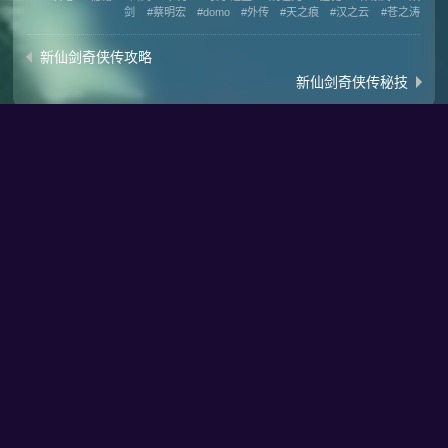
剑
蔡明宏
domo
外传
天之痕
汉之云
苍之涛
新仙剑奇侠传攻略
新仙剑奇侠传秘技
相关内容
更多
关于CS1.6...
CS——九荣九耻
新仙剑奇侠传隐藏结局
新仙剑奇侠传秘技
天之痕攻略
新仙剑奇侠传攻略
《太阁立志传IV》进入正常结局的方法
CS1.6 demo的播放（下载）