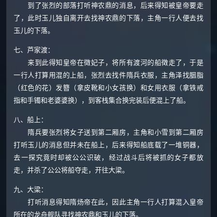
到了张烈的部落打听神农鼎的消息，后来得知被皇帝要走
了，此时玉儿独自离开去找神农鼎的下落，主角一行人便去找
玉儿的下落。
七、芦家渡：
来到此得知皇帝在徵妃子，将所有渡河的船徵走了，于是
一行人打算用混的上船，张烈去找件隋兵衣服，主角泽找胭脂
（红色的花）发簪（拿皮靴和小女孩换）和女用衣服（拿铁戒
指和手镯和老婆婆换），到客栈集合换完装后便混上了船。
八、船上：
隋兵要张烈将女子送到第二厢房，主角和小雪到第二厢房
打听玉儿的消息但并未在船上，后来得知船底载了一堆铜器，
去一探究竟时却被公公识破，经过战斗后将被抓的女子都放
走，并杀了公公将船夺走，开往大梁。
九、大梁：
打听消息得知隋炀帝在此，因此主角一行人打算混入皇帝
所在的龙舟舰队寻找神农鼎和玉儿的下落。