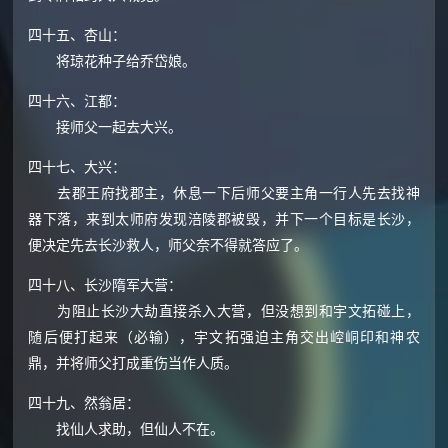
四十五、杏山：
将琼花种子给乔岱娘。
四十六、江都：
接师父一起去大兴。
四十七、大兴：
去郡王府找郡主，休息一下后师父要主角一行人先去找神
器下落，来到太师府发现涪陵郡被毁，并下一个目标是长沙，
便决定先去长沙救人，师父奈不得就答应了。
四十八、长沙隋军大营：
为阻止长沙大劫直接杀入大营，但没想到和宇文拓碰上，
随后便打起来（必输），宇文拓强迫主角交出崆峒印和神农
鼎，并将师父打成重伤当作人质。
四十九、然翁居：
找仙人求助，但仙人不在。