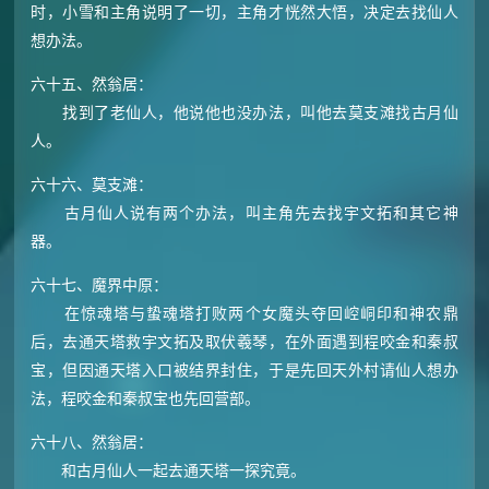
时，小雪和主角说明了一切，主角才恍然大悟，决定去找仙人
想办法。
六十五、然翁居：
找到了老仙人，他说他也没办法，叫他去莫支滩找古月仙
人。
六十六、莫支滩：
古月仙人说有两个办法，叫主角先去找宇文拓和其它神
器。
六十七、魔界中原：
在惊魂塔与蛰魂塔打败两个女魔头夺回崆峒印和神农鼎
后，去通天塔救宇文拓及取伏羲琴，在外面遇到程咬金和秦叔
宝，但因通天塔入口被结界封住，于是先回天外村请仙人想办
法，程咬金和秦叔宝也先回营部。
六十八、然翁居：
和古月仙人一起去通天塔一探究竟。