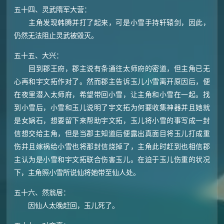
五十四、灵武隋军大营：
主角发现韩腾并打了起来，可是小雪手持轩辕剑，因此，
仍然无法阻止灵武被毁灭。
五十五、大兴：
回到郡王府，郡主说有条通往太师府的密道，但主角已无
心再和宇文拓作对了。然而郡主告诉玉儿小雪离开原因后，便
在夜里潜入太师府，希望带回小雪，让主角和小雪在一起。找
到小雪后，小雪和玉儿说明了宇文拓为何要收集神器并且她就
是女娲石，想要留下来帮助宇文拓，玉儿将小雪的事写成一封
信想交给主角，但是当郡主知道后便露出真面目将玉儿打成重
伤并且嫁祸给小雪也将那封信烧掉了，主角此时赶到也相信郡
主认为是小雪和宇文拓联合伤害玉儿。在迫于玉儿伤重的状况
下，主角照小雪所说仙将她带至仙人处。
五十六、然翁居：
因仙人太晚赶回，玉儿死了。