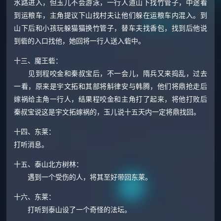
水路进入，但玉儿不会游泳，一行人道山下找竹管子，中途看
到运粮车，主角提议下山找村夫让他们躲在运粮车内混入。到
山下后和小孩玩躲猫猫换竹管子，替车夫找香包，找到后他说
到砦的入口找他，她回将一行人送入砦中。
十三、魔王砦：
见到程咬金和秦叔宝后，不一会儿，隋兵又来捣乱，过去
一看，原来是宇文拓和其部将斛律安与韩腾，他们将鼎抢走后
嫁祸给主角一行人，结果程咬金和主角打了起来，将他打败后
秦叔宝说这是宇文拓嫁祸的，玉儿说十五天内一定将鼎找回。
十四、东莱：
打听消息。
十五、泰山北方树林：
遇到一个受伤的人，将其至好带回东莱。
十六、东莱：
打听到泰山设了一个奇怪的法坛。