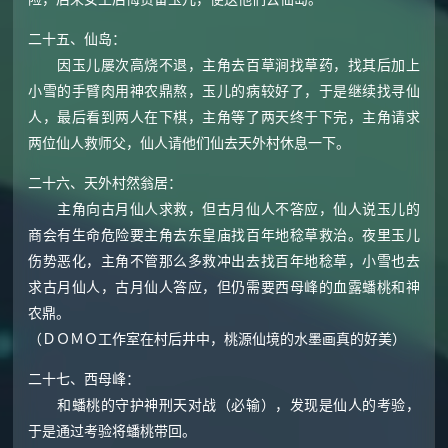
二十五、仙岛：
因玉儿屡次高烧不退，主角去百草涧找草药，找其后加上
小雪的手臂肉用神农鼎熬，玉儿的病较好了，于是继续找寻仙
人，最后看到两人在下棋，主角等了两天终于下完，主角请求
两位仙人救师父，仙人请他们仙去天外村休息一下。
二十六、天外村然翁居：
主角向古月仙人求救，但古月仙人不答应，仙人说玉儿的
商会有生命危险要主角去东皇庙找百年地稔草救治。夜里玉儿
伤势恶化，主角不管那么多救冲出去找百年地稔草，小雪也去
求古月仙人，古月仙人答应，但仍需要西母峰的血露蟠桃和神
农鼎。
（ＤＯＭＯ工作室在村后井中，桃源仙境的水墨画真的好美）
二十七、西母峰：
和蟠桃的守护神刑天对战（必输），发现是仙人的考验，
于是通过考验将蟠桃带回。