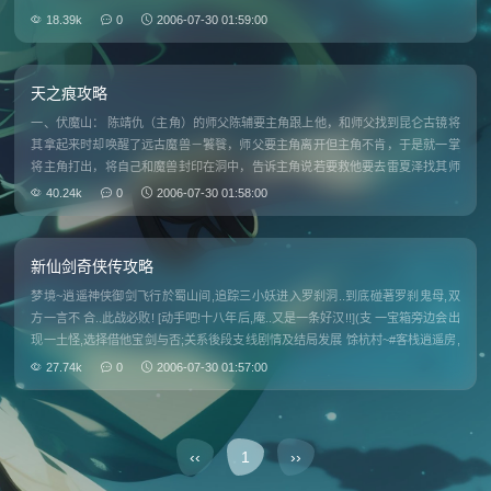
18.39k
0
2006-07-30 01:59:00
天之痕攻略
一、伏魔山： 陈靖仇（主角）的师父陈辅要主角跟上他，和师父找到昆仑古镜将
其拿起来时却唤醒了远古魔兽－饕餮，师父要主角离开但主角不肯，于是就一掌
将主角打出，将自己和魔兽封印在洞中，告诉主角说若要救他要去雷夏泽找其师
伯公山先生。到山脚下，主角唤出了符鬼，于是就踏上了旅程。 二、月河村： 在
40.24k
0
2006-07-30 01:58:00
此村打听到
新仙剑奇侠传攻略
梦境~逍遥神侠御剑飞行於蜀山间,追踪三小妖进入罗刹洞..到底碰著罗刹鬼母,双
方一言不 合..此战必败! [动手吧!十八年后,庵..又是一条好汉!!](支 一宝箱旁边会出
现一土怪,选择借他宝剑与否;关系後段支线剧情及结局发展 馀杭村~#客栈逍遥房,
婶婶拿锅铲重敲逍遥头后,大梦终惊醒#出房门遇到三名苗人
27.74k
0
2006-07-30 01:57:00
‹‹
1
››