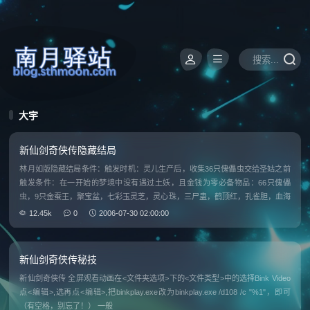
大宇
新仙剑奇侠传隐藏结局
林月如版隐藏结局条件：触发时机：灵儿生产后，收集36只傀儡虫交给圣姑之前
触发条件：在一开始的梦境中没有遇过土妖，且金钱为零必备物品：66只傀儡
虫，9只金蚕王，聚宝盆，七彩玉灵芝，灵心珠，三尸蛊，鹤顶红，孔雀胆，血海
棠，断肠草，金蚕蛊，无影毒（七大毒蛊各一），长鞭，九节鞭，金蛇鞭（全系
12.45k
0
2006-07-30 02:00:00
列鞭子，月如专用
新仙剑奇侠传秘技
新仙剑奇侠传 全屏观看动画在<文件夹选项>下的<文件类型>中的选择Bink Video
点<编辑>,选再点<编辑>,把binkplay.exe改为binkplay.exe /d108 /c "%1"，即可
（有空格，别忘了！） 一般